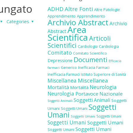
lungato
ADHD
Altre Fonti
Altre Patologie
Apprendimento
Apprendimento
Archivio Abstract
Categories
Archivio
Area
Abstract
Scientifica
Articoli
Scientifici
Cardiologia
Cardiologia
Comitato
Comitato Scientifico
Documenti
Depressione
Efficacia
Generico
Inefficacia Farmaci
farmaci
Inefficacia Farmaci
Istituto Superiore di Sanità
Miscellanea
Miscellanea
Neurologia
Mortalità
Mortalità
Neurologia
Portavoce Nazionale
Soggetti Animali
Soggetti
Soggetti Animali
Soggetti
Umani
Soggetti Umani
Umani
Soggetti Umani
Soggetti Umani
Soggetti Umani
Soggetti Umani
Soggetti Umani
Soggetti Umani