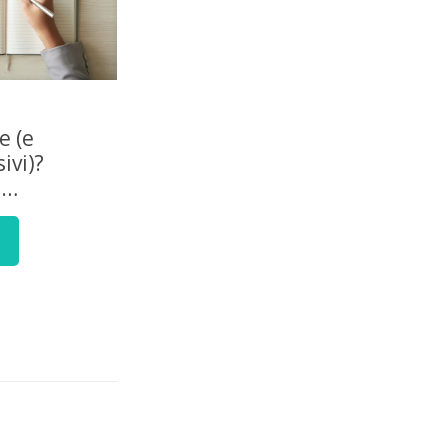
e (e
ivi)?
e…