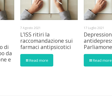
7 Agosto 2021
17 Luglio 2021
L’ISS ritiri la
Depression
raccomandazione sui
antidepress
o di
farmaci antipsicotici
Parliamon
bo da
one e
Read more
Read more