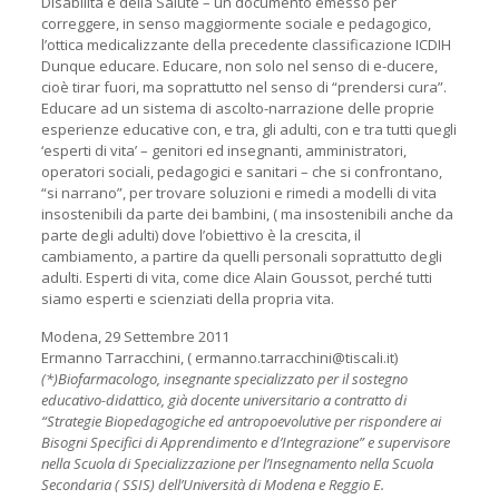
Disabilità e della Salute – un documento emesso per
correggere, in senso maggiormente sociale e pedagogico,
l’ottica medicalizzante della precedente classificazione ICDIH
Dunque educare. Educare, non solo nel senso di e-ducere,
cioè tirar fuori, ma soprattutto nel senso di “prendersi cura”.
Educare ad un sistema di ascolto-narrazione delle proprie
esperienze educative con, e tra, gli adulti, con e tra tutti quegli
‘esperti di vita’ – genitori ed insegnanti, amministratori,
operatori sociali, pedagogici e sanitari – che si confrontano,
“si narrano”, per trovare soluzioni e rimedi a modelli di vita
insostenibili da parte dei bambini, ( ma insostenibili anche da
parte degli adulti) dove l’obiettivo è la crescita, il
cambiamento, a partire da quelli personali soprattutto degli
adulti. Esperti di vita, come dice Alain Goussot, perché tutti
siamo esperti e scienziati della propria vita.
Modena, 29 Settembre 2011
Ermanno Tarracchini, ( ermanno.tarracchini@tiscali.it)
(*)Biofarmacologo, insegnante specializzato per il sostegno
educativo-didattico, già docente universitario a contratto di
“Strategie Biopedagogiche ed antropoevolutive per rispondere ai
Bisogni Specifici di Apprendimento e d’Integrazione” e supervisore
nella Scuola di Specializzazione per l’Insegnamento nella Scuola
Secondaria ( SSIS) dell’Università di Modena e Reggio E.