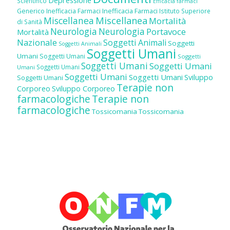
Depressione
Scientifico
Efficacia farmaci
Inefficacia Farmaci
Generico
Inefficacia Farmaci
Istituto Superiore
Miscellanea
Miscellanea
Mortalità
di Sanità
Neurologia
Neurologia
Portavoce
Mortalità
Nazionale
Soggetti Animali
Soggetti
Soggetti Animali
Soggetti Umani
Umani
Soggetti Umani
Soggetti
Soggetti Umani
Soggetti Umani
Soggetti Umani
Umani
Soggetti Umani
Soggetti Umani
Sviluppo
Soggetti Umani
Terapie non
Corporeo
Sviluppo Corporeo
farmacologiche
Terapie non
farmacologiche
Tossicomania
Tossicomania