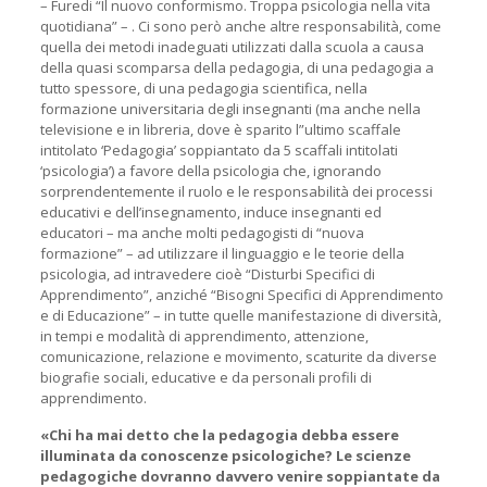
– Furedi “Il nuovo conformismo. Troppa psicologia nella vita
quotidiana” – . Ci sono però anche altre responsabilità, come
quella dei metodi inadeguati utilizzati dalla scuola a causa
della quasi scomparsa della pedagogia, di una pedagogia a
tutto spessore, di una pedagogia scientifica, nella
formazione universitaria degli insegnanti (ma anche nella
televisione e in libreria, dove è sparito l”ultimo scaffale
intitolato ‘Pedagogia’ soppiantato da 5 scaffali intitolati
‘psicologia’) a favore della psicologia che, ignorando
sorprendentemente il ruolo e le responsabilità dei processi
educativi e dell’insegnamento, induce insegnanti ed
educatori – ma anche molti pedagogisti di “nuova
formazione” – ad utilizzare il linguaggio e le teorie della
psicologia, ad intravedere cioè “Disturbi Specifici di
Apprendimento”, anziché “Bisogni Specifici di Apprendimento
e di Educazione” – in tutte quelle manifestazione di diversità,
in tempi e modalità di apprendimento, attenzione,
comunicazione, relazione e movimento, scaturite da diverse
biografie sociali, educative e da personali profili di
apprendimento.
«Chi ha mai detto che la pedagogia debba essere
illuminata da conoscenze psicologiche? Le scienze
pedagogiche dovranno davvero venire soppiantate da