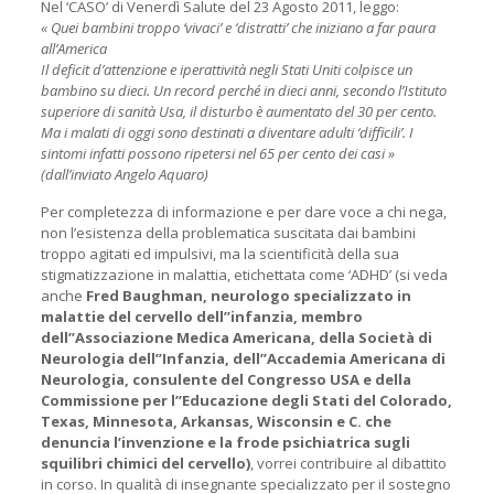
Nel ‘CASO’ di Venerdì Salute del 23 Agosto 2011, leggo:
« Quei bambini troppo ‘vivaci’ e ‘distratti’ che iniziano a far paura
all’America
Il deficit d’attenzione e iperattività negli Stati Uniti colpisce un
bambino su dieci. Un record perché in dieci anni, secondo l’Istituto
superiore di sanità Usa, il disturbo è aumentato del 30 per cento.
Ma i malati di oggi sono destinati a diventare adulti ‘difficili’. I
sintomi infatti possono ripetersi nel 65 per cento dei casi »
(dall’inviato Angelo Aquaro)
Per completezza di informazione e per dare voce a chi nega,
non l’esistenza della problematica suscitata dai bambini
troppo agitati ed impulsivi, ma la scientificità della sua
stigmatizzazione in malattia, etichettata come ‘ADHD’ (si veda
anche
Fred Baughman, neurologo specializzato in
malattie del cervello dell’’infanzia, membro
dell’’Associazione Medica Americana, della Società di
Neurologia dell’’Infanzia, dell’’Accademia Americana di
Neurologia, consulente del Congresso USA e della
Commissione per l’’Educazione degli Stati del Colorado,
Texas, Minnesota, Arkansas, Wisconsin e C. che
denuncia l’invenzione e la frode psichiatrica sugli
squilibri chimici del cervello)
, vorrei contribuire al dibattito
in corso. In qualità di insegnante specializzato per il sostegno