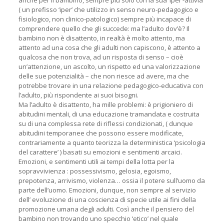
anche per il bambino, sempre più solo con la sua ‘iper’-attivià
( un prefisso ‘iper’ che utilizzo in senso neuro-pedagogico e
fisiologico, non clinico-patologico) sempre più incapace di
comprendere quello che gli succede: ma l’adulto dov’è? Il
bambino non è disattento, in realtà è molto attento, ma
attento ad una cosa che gli adulti non capiscono, è attento a
qualcosa che non trova, ad un risposta di senso – cioè
un’attenzione, un ascolto, un rispetto ed una valorizzazione
delle sue potenzialità – che non riesce ad avere, ma che
potrebbe trovare in una relazione pedagogico-educativa con
l’adulto, più rispondente ai suoi bisogni.
Ma l’adulto è disattento, ha mille problemi: è prigioniero di
abitudini mentali, di una educazione tramandata e costruita
su di una complessa rete di riflessi condizionati, ( dunque
abitudini temporanee che possono essere modificate,
contrariamente a quanto teorizza la deterministica ‘psicologia
del carattere’ ) basati su emozioni e sentimenti arcaici.
Emozioni, e sentimenti utili ai tempi della lotta per la
sopravvivienza : possessivismo, gelosia, egoismo,
prepotenza, arrivismo, violenza… ossia il potere sull’uomo da
parte dell’uomo. Emozioni, dunque, non sempre al servizio
dell’ evoluzione di una coscienza di specie utile ai fini della
promozione umana degli adulti. Così anche il pensiero del
bambino non trovando uno specchio ‘etico’ nel quale