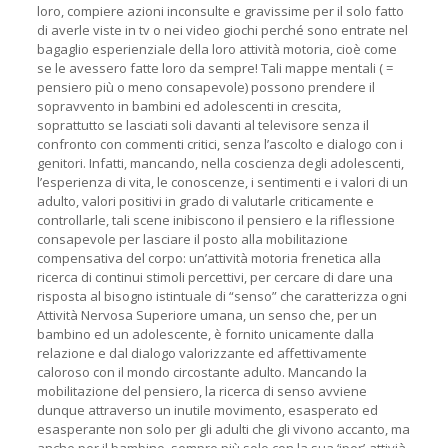
loro, compiere azioni inconsulte e gravissime per il solo fatto
di averle viste in tv o nei video giochi perché sono entrate nel
bagaglio esperienziale della loro attività motoria, cioè come
se le avessero fatte loro da sempre! Tali mappe mentali ( =
pensiero più o meno consapevole) possono prendere il
sopravvento in bambini ed adolescenti in crescita,
soprattutto se lasciati soli davanti al televisore senza il
confronto con commenti critici, senza l’ascolto e dialogo con i
genitori. Infatti, mancando, nella coscienza degli adolescenti,
l’esperienza di vita, le conoscenze, i sentimenti e i valori di un
adulto, valori positivi in grado di valutarle criticamente e
controllarle, tali scene inibiscono il pensiero e la riflessione
consapevole per lasciare il posto alla mobilitazione
compensativa del corpo: un’attività motoria frenetica alla
ricerca di continui stimoli percettivi, per cercare di dare una
risposta al bisogno istintuale di “senso” che caratterizza ogni
Attività Nervosa Superiore umana, un senso che, per un
bambino ed un adolescente, è fornito unicamente dalla
relazione e dal dialogo valorizzante ed affettivamente
caloroso con il mondo circostante adulto. Mancando la
mobilitazione del pensiero, la ricerca di senso avviene
dunque attraverso un inutile movimento, esasperato ed
esasperante non solo per gli adulti che gli vivono accanto, ma