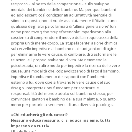
reciproco – al posto della competizione – sullo sviluppo
mentale dei bambini e delle bambine. Ma per quei bambini
ed adolescenti così condizionati ad un’attività mentale di
stimolo-risposta, non ci vuole assolutamente il Ritalin o uno
qualsiasi degli altri psicofarmaci di ‘ultima generazione’ (un
nome predittivo?) che ‘stupefacendola’ impediscono alla
coscienza di comprendere il motivo della irrequietezza della
propria unità mente-corpo. La ‘stupefacente’ azione chimica
sul cervello impedisce al bambino e ai suoi genitori di agire
per eliminarne le vere cause, di cambiare, di trasformare le
relazioni e il proprio ambiente di vita. Ma nemmeno la
psicoterapia, un altro modo per impedire la ricerca delle vere
cause, una modalità che, colpevolizzando di fatto il bambino,
impedisce il cambiamento dei rapporti con l’ ambiente
esterno a lui, dove cioè si trovano le vere cause del suo
disagio. Interpretazioni fuorvianti per scaricare le
responsabilità del mondo adulto sul bambino stesso, per
convincere genitori e bambino della sua malattia, o quanto
meno per portarlo a sentimenti di una diversità patologica.
«Chi educherà gli educatori?
Nessuno educa nessuno, ci si educa insieme, tutti
imparano da tutti»
( Paulo Freire )