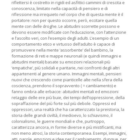
riflettersi è costretto in rigidi ed asfittici cammini di crescita e
conoscenza, limitato nella capacità di pensiero e di
riflessione ma irrequieto nel corpo che di questa mente è il
portatore: non per questo occorre, però, eccitare quella
mente con delle droghe. Le abitudini scorrette possono e
devono essere modificate con l’educazione, con l’attenzione
e l’ascolto veri, con l’esempio degli adulti. L’esempio di un
comportamento etico e virtuoso dell’adulto è capace di
promuovere nella mente ‘assorbente’ del bambino, la
formazione di reti e mappe neuronali (e quindi immagini e
abitudini mentali) basate su emozioni relazionali più
‘empatiche’, più solidali e paritarie, nei confronti degli altri
appartenenti al genere umano. Immagini mentali, pensieri
nuovi che crescendo come pianticelle alte nella sfera della
coscienza, prendono il sopravvento ( = cambiamento) e
fanno ombra alle erbacce: abitudini mentali ed emozioni
retaggio delle ere più buie, dei tempi dell’oppressione, della
sopraffazione del più forte sul più debole. Oppressi ed
oppressori, una realtà che ha caratterizzato la preistoria, la
storia delle grandi civiltà, il medioevo, lo schiavismo, il
colonialismo, le guerre mondiali e che, purtroppo,
caratterizza ancora, in forme diverse e più mistificanti, ma
non meno atroci, la storia contemporanea. Esempi, immagini,
atti, parole, emozioni e idee per il cambiamento, dunque, per