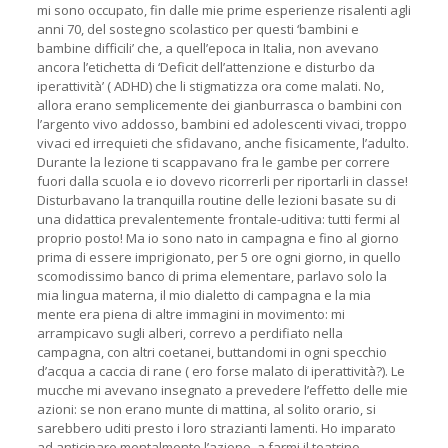
mi sono occupato, fin dalle mie prime esperienze risalenti agli
anni 70, del sostegno scolastico per questi ‘bambini e
bambine difficili’ che, a quell’epoca in Italia, non avevano
ancora l’etichetta di ‘Deficit dell’attenzione e disturbo da
iperattività’ ( ADHD) che li stigmatizza ora come malati. No,
allora erano semplicemente dei gianburrasca o bambini con
l’argento vivo addosso, bambini ed adolescenti vivaci, troppo
vivaci ed irrequieti che sfidavano, anche fisicamente, l’adulto.
Durante la lezione ti scappavano fra le gambe per correre
fuori dalla scuola e io dovevo ricorrerli per riportarli in classe!
Disturbavano la tranquilla routine delle lezioni basate su di
una didattica prevalentemente frontale-uditiva: tutti fermi al
proprio posto! Ma io sono nato in campagna e fino al giorno
prima di essere imprigionato, per 5 ore ogni giorno, in quello
scomodissimo banco di prima elementare, parlavo solo la
mia lingua materna, il mio dialetto di campagna e la mia
mente era piena di altre immagini in movimento: mi
arrampicavo sugli alberi, correvo a perdifiato nella
campagna, con altri coetanei, buttandomi in ogni specchio
d’acqua a caccia di rane ( ero forse malato di iperattività?). Le
mucche mi avevano insegnato a prevedere l’effetto delle mie
azioni: se non erano munte di mattina, al solito orario, si
sarebbero uditi presto i loro strazianti lamenti. Ho imparato
ad anticipare mentalmente l’azione, a farmi il teatrino