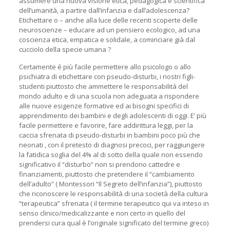
assumere una nuova visione etica, pedagogica e scientifica
dell’umanità, a partire dall’infanzia e dall’adolescenza?
Etichettare o – anche alla luce delle recenti scoperte delle
neuroscienze – educare ad un pensiero ecologico, ad una
coscienza etica, empatica e solidale, a cominciare già dal
cucciolo della specie umana ?
Certamente é più facile permettere allo psicologo o allo
psichiatra di etichettare con pseudo-disturbi, i nostri figli-
studenti piuttosto che ammettere le responsabilità del
mondo adulto e di una scuola non adeguata a rispondere
alle nuove esigenze formative ed ai bisogni specifici di
apprendimento dei bambini e degli adolescenti di oggi. E’ più
facile permettere e favorire, fare addirittura leggi, per la
caccia sfrenata di pseudo-disturbi in bambini poco più che
neonati , con il pretesto di diagnosi precoci, per raggiungere
la fatidica soglia del 4% al di sotto della quale non essendo
significativo il “disturbo” non si prendono cattedre e
finanziamenti, piuttosto che pretendere il “cambiamento
dell’adulto” ( Montessori “Il Segreto dell’infanzia”), piuttosto
che riconoscere le responsabilità di una società della cultura
“terapeutica” sfrenata ( il termine terapeutico qui va inteso in
senso clinico/medicalizzante e non certo in quello del
prendersi cura qual è l’originale significato del termine greco)