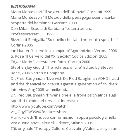
BIBLIOGRAFIA
Maria Montessori “ Il segreto dell’Infanzia” Garzanti 1999
Maria Montessori “ Il Metodo della pedagogia scientifica-La
scoperta del bambino” Garzanti 2000
Don Milani-Scuola di Barbiana “Lettera ad una
Professoressa” LEF 1996
Rizzolatti-Senigallia “So quello che fai – i neuroni a specchio”
Cortina 2006
Ian Hunter “Il cervello incompiuto”Agor edizioni Verona 2006
S. Rose “Il Cervello del XXI Secolo” Codice Edizioni 2005
Edgar Morin “La testa ben fatta” Cortina 2000
Stephen Jay Gould “The richness of Life” Edited by Steven
Rose, 2006 Norton e Company
Dr. Fred Baughman “Live with Dr. Fred Baughman ADHD fraud
and the chemical holocaust against a generation of children”
Interview Aug 2008, withmikeadams
Dr. Fred Baughman “l’invenzione e la frode psichiatrica sugli
squilibri chimici del cervello” Intervista
http://www.youtube.com/watch?
v=_jGqyFFW39w&feature=share,
Frank Furedi “Il nuovo conformismo. Troppa psicologia nella
vita quotidiana” Feltrinelli Editore, Milano, 2005
(Tit. originale “Therapy Culture: Cultivating Vulnerability in an