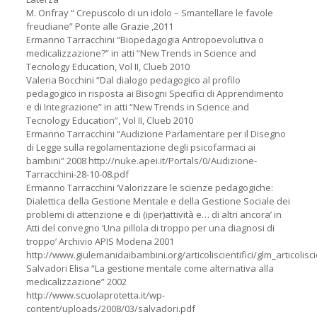
M. Onfray “ Crepuscolo di un idolo – Smantellare le favole
freudiane” Ponte alle Grazie ,2011
Ermanno Tarracchini “Biopedagogia Antropoevolutiva o
medicalizzazione?” in atti “New Trends in Science and
Tecnology Education, Vol II, Clueb 2010
Valeria Bocchini “Dal dialogo pedagogico al profilo
pedagogico in risposta ai Bisogni Specifici di Apprendimento
e di Integrazione” in atti “New Trends in Science and
Tecnology Education”, Vol II, Clueb 2010
Ermanno Tarracchini “Audizione Parlamentare per il Disegno
di Legge sulla regolamentazione degli psicofarmaci ai
bambini” 2008 http://nuke.apei.it/Portals/0/Audizione-
Tarracchini-28-10-08.pdf
Ermanno Tarracchini ‘Valorizzare le scienze pedagogiche:
Dialettica della Gestione Mentale e della Gestione Sociale dei
problemi di attenzione e di (iper)attività e… di altri ancora’ in
Atti del convegno ‘Una pillola di troppo per una diagnosi di
troppo’ Archivio APIS Modena 2001
http://www.giulemanidaibambini.org/articoliscientifici/glm_articolisci
Salvadori Elisa “La gestione mentale come alternativa alla
medicalizzazione” 2002
http://www.scuolaprotetta.it/wp-
content/uploads/2008/03/salvadori.pdf