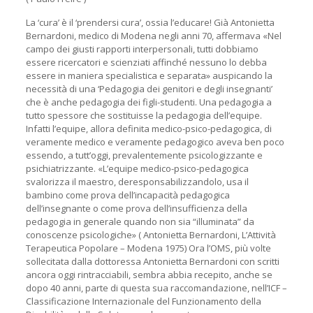
La ‘cura’ è il ‘prendersi cura’, ossia l’educare! Già Antonietta
Bernardoni, medico di Modena negli anni 70, affermava «Nel
campo dei giusti rapporti interpersonali, tutti dobbiamo
essere ricercatori e scienziati affinché nessuno lo debba
essere in maniera specialistica e separata» auspicando la
necessità di una ‘Pedagogia dei genitori e degli insegnanti’
che è anche pedagogia dei figli-studenti. Una pedagogia a
tutto spessore che sostituisse la pedagogia dell’equipe.
Infatti l’equipe, allora definita medico-psico-pedagogica, di
veramente medico e veramente pedagogico aveva ben poco
essendo, a tutt’oggi, prevalentemente psicologizzante e
psichiatrizzante. «L’equipe medico-psico-pedagogica
svalorizza il maestro, deresponsabilizzandolo, usa il
bambino come prova dell’incapacità pedagogica
dell’insegnante o come prova dell’insufficienza della
pedagogia in generale quando non sia “illuminata” da
conoscenze psicologiche» ( Antonietta Bernardoni, L’Attività
Terapeutica Popolare – Modena 1975) Ora l’OMS, più volte
sollecitata dalla dottoressa Antonietta Bernardoni con scritti
ancora oggi rintracciabili, sembra abbia recepito, anche se
dopo 40 anni, parte di questa sua raccomandazione, nell’ICF –
Classificazione Internazionale del Funzionamento della