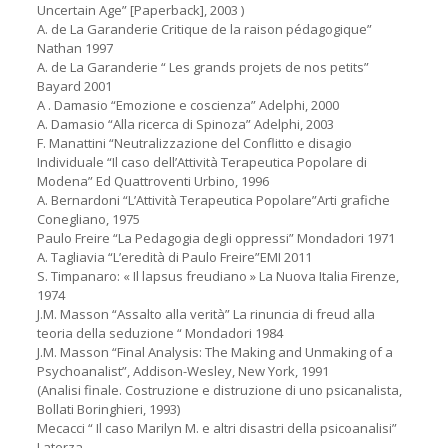
Uncertain Age” [Paperback], 2003 )
A. de La Garanderie Critique de la raison pédagogique”
Nathan 1997
A. de La Garanderie “ Les grands projets de nos petits”
Bayard 2001
A . Damasio “Emozione e coscienza” Adelphi, 2000
A. Damasio “Alla ricerca di Spinoza” Adelphi, 2003
F. Manattini “Neutralizzazione del Conflitto e disagio
Individuale “Il caso dell’Attività Terapeutica Popolare di
Modena” Ed Quattroventi Urbino, 1996
A. Bernardoni “L’Attività Terapeutica Popolare”Arti grafiche
Conegliano, 1975
Paulo Freire “La Pedagogia degli oppressi” Mondadori 1971
A. Tagliavia “L’eredità di Paulo Freire”EMI 2011
S. Timpanaro: « Il lapsus freudiano » La Nuova Italia Firenze,
1974
J.M. Masson “Assalto alla verità” La rinuncia di freud alla
teoria della seduzione “ Mondadori 1984
J.M. Masson “Final Analysis: The Making and Unmaking of a
Psychoanalist”, Addison-Wesley, New York, 1991
(Analisi finale. Costruzione e distruzione di uno psicanalista,
Bollati Boringhieri, 1993)
Mecacci “ Il caso Marilyn M. e altri disastri della psicoanalisi”
Laterza