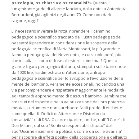
psicologia, psichiatria e psicoanalisi?»
Questo, il
lungimirante grido di allarme lanciato, dalla dott.sa Antonietta
Bernardoni, già agli inizi degli anni 70. Come non darle
ragione, oggi ?
E’ necessario invertire la rotta, riprendere il cammino
pedagogico e scientifico tracciato da illustri pedagogisti del
passato! Riprendere in considerazione le scoperte della
pedagogia scientifica di Maria Montessori, la più grande e
famosa pedagogista del Novecento, le cui scuole però, più
che in Italia, si sono diffuse all’estero, come mai? Questa
grande figura pedagogica italiana, stampata sulle banconote
da 1000 lire, ha dimostrato un’attenzione, antropo-
pedagogica e scientifica per lo sviluppo e l’evoluzione della
mente del bambino, veramente eccezionali, indicandoci una
via per comprendere e rispettare maggiormente le modalità
ed i tempi di apprendimento di ciascun bambino. Bambini che,
cresciuti nel rispetto e nella valorizzazione dei loro potenziali
mentali, certamente non sarebbero facili prede di etichette
come quella di “Deficit di Attenzione e Disturbo da
Iperattività” o di DSA! Occorre ripartire, anche, dall’ “I Care” di
Don Milani , dal suo “Sentirsi responsabili di tutto” dal
suo“Uscirne insieme è la politica, uscirne da soli è avarizia”
per riscoprire gli effetti positivi della cooperazione e dell’aiuto