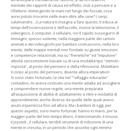
mentale dei rapporti di causa ed effetto, cioè a pensare e a
riflettere: immergendo le mani nel fango dei fossati, cosa
avrei potuto trovarmi nelle mani oltre alle rane? ( serpi,
salamandre…) La natura ti insegna a fare questo, ti educa ai
tempi dell’osservazione e dell’ascolto, invece la televisione, il
videogioco, il computer, il cellulare, no! Il rapido susseguirsi di
immagini, spesso violente, nella maggiore parte dei cartoni
animati e dei videogiochi per bambini costruiscono, nella loro
mente, delle mappe mentali non fondate su giuste emozioni
e competenze relazionali, ma su “frenetiche” ed “impulsive”
attività sensomotorie basate su di una modalità tipo “stimolo-
risposta”, al posto del pensiero e della riflessione. Mobilitare
il corpo al posto del pensiero, diventa allora imperativo!
Si sono stato fortunato, la vita nel “”villaggio educante”
contadino, mi aveva costruito una mente adatta ad accogliere
e comprendere nuove regole, una mente preparata
all’acquisizione di abilità di adattamento a ritmi e modalità di
apprendimento anche diverse da quelle delle quali avevo
avuto esperienza fino ad allora. Ma i bambini di oggi, per
questo aspetto, sono meno fortunati: hanno in mano, per la
maggior parte del loto tempo libero, il telecomando, il mouse,
il joystick , il cellulare, terribili strumenti di inibizione di una
mente in crescita, in un periodo che assorbe ogni minimo