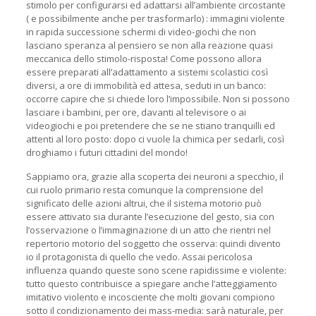
stimolo per configurarsi ed adattarsi all’ambiente circostante
( e possibilmente anche per trasformarlo) : immagini violente
in rapida successione schermi di video-giochi che non
lasciano speranza al pensiero se non alla reazione quasi
meccanica dello stimolo-risposta! Come possono allora
essere preparati all’adattamento a sistemi scolastici così
diversi, a ore di immobilità ed attesa, seduti in un banco:
occorre capire che si chiede loro l’impossibile. Non si possono
lasciare i bambini, per ore, davanti al televisore o ai
videogiochi e poi pretendere che se ne stiano tranquilli ed
attenti al loro posto: dopo ci vuole la chimica per sedarli, così
droghiamo i futuri cittadini del mondo!
Sappiamo ora, grazie alla scoperta dei neuroni a specchio, il
cui ruolo primario resta comunque la comprensione del
significato delle azioni altrui, che il sistema motorio può
essere attivato sia durante l’esecuzione del gesto, sia con
l’osservazione o l’immaginazione di un atto che rientri nel
repertorio motorio del soggetto che osserva: quindi divento
io il protagonista di quello che vedo. Assai pericolosa
influenza quando queste sono scene rapidissime e violente:
tutto questo contribuisce a spiegare anche l’atteggiamento
imitativo violento e incosciente che molti giovani compiono
sotto il condizionamento dei mass-media: sarà naturale, per