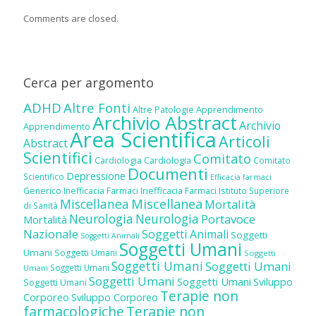
Comments are closed.
Cerca per argomento
ADHD
Altre Fonti
Altre Patologie
Apprendimento
Archivio Abstract
Archivio
Apprendimento
Area Scientifica
Articoli
Abstract
Scientifici
Comitato
Cardiologia
Cardiologia
Comitato
Documenti
Depressione
Scientifico
Efficacia farmaci
Inefficacia Farmaci
Generico
Inefficacia Farmaci
Istituto Superiore
Miscellanea
Miscellanea
Mortalità
di Sanità
Neurologia
Neurologia
Portavoce
Mortalità
Nazionale
Soggetti Animali
Soggetti
Soggetti Animali
Soggetti Umani
Umani
Soggetti Umani
Soggetti
Soggetti Umani
Soggetti Umani
Soggetti Umani
Umani
Soggetti Umani
Soggetti Umani
Sviluppo
Soggetti Umani
Terapie non
Corporeo
Sviluppo Corporeo
farmacologiche
Terapie non