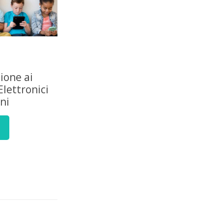
zione ai
Elettronici
ni