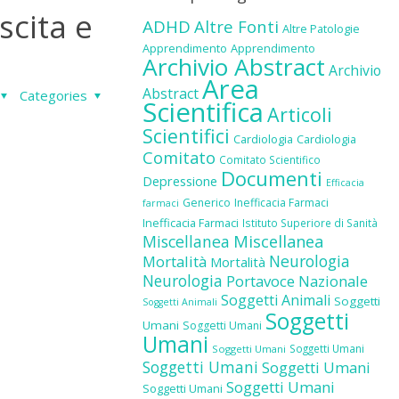
scita e
ADHD
Altre Fonti
Altre Patologie
Apprendimento
Apprendimento
Archivio Abstract
Archivio
Area
Abstract
Categories
Scientifica
Articoli
Scientifici
Cardiologia
Cardiologia
Comitato
Comitato Scientifico
Documenti
Depressione
Efficacia
Generico
Inefficacia Farmaci
farmaci
Inefficacia Farmaci
Istituto Superiore di Sanità
Miscellanea
Miscellanea
Neurologia
Mortalità
Mortalità
Neurologia
Portavoce Nazionale
Soggetti Animali
Soggetti
Soggetti Animali
Soggetti
Umani
Soggetti Umani
Umani
Soggetti Umani
Soggetti Umani
Soggetti Umani
Soggetti Umani
Soggetti Umani
Soggetti Umani