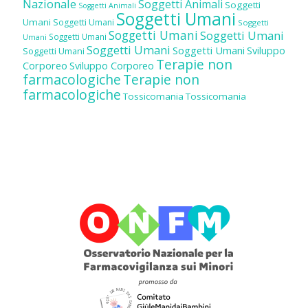
Nazionale
Soggetti Animali
Soggetti
Soggetti Animali
Soggetti Umani
Umani
Soggetti Umani
Soggetti
Soggetti Umani
Soggetti Umani
Soggetti Umani
Umani
Soggetti Umani
Soggetti Umani
Sviluppo
Soggetti Umani
Terapie non
Corporeo
Sviluppo Corporeo
farmacologiche
Terapie non
farmacologiche
Tossicomania
Tossicomania