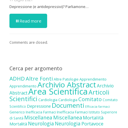
Depressione (e antidepressivi)? Parliamone…
Read more
Comments are closed.
Cerca per argomento
ADHD
Altre Fonti
Altre Patologie
Apprendimento
Archivio Abstract
Archivio
Apprendimento
Area Scientifica
Articoli
Abstract
Scientifici
Comitato
Cardiologia
Cardiologia
Comitato
Documenti
Depressione
Scientifico
Efficacia farmaci
Inefficacia Farmaci
Generico
Inefficacia Farmaci
Istituto Superiore
Miscellanea
Miscellanea
Mortalità
di Sanità
Neurologia
Neurologia
Portavoce
Mortalità