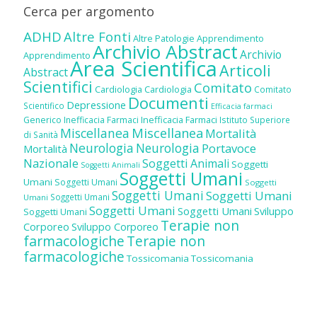
Cerca per argomento
ADHD
Altre Fonti
Altre Patologie
Apprendimento
Archivio Abstract
Archivio
Apprendimento
Area Scientifica
Articoli
Abstract
Scientifici
Comitato
Cardiologia
Cardiologia
Comitato
Documenti
Depressione
Scientifico
Efficacia farmaci
Inefficacia Farmaci
Generico
Inefficacia Farmaci
Istituto Superiore
Miscellanea
Miscellanea
Mortalità
di Sanità
Neurologia
Neurologia
Portavoce
Mortalità
Nazionale
Soggetti Animali
Soggetti
Soggetti Animali
Soggetti Umani
Umani
Soggetti Umani
Soggetti
Soggetti Umani
Soggetti Umani
Soggetti Umani
Umani
Soggetti Umani
Soggetti Umani
Sviluppo
Soggetti Umani
Terapie non
Corporeo
Sviluppo Corporeo
farmacologiche
Terapie non
farmacologiche
Tossicomania
Tossicomania