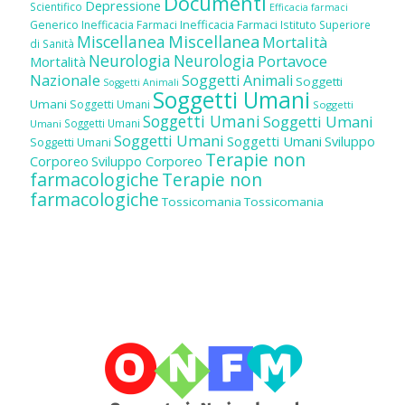
Documenti
Depressione
Scientifico
Efficacia farmaci
Inefficacia Farmaci
Generico
Inefficacia Farmaci
Istituto Superiore
Miscellanea
Miscellanea
Mortalità
di Sanità
Neurologia
Neurologia
Portavoce
Mortalità
Nazionale
Soggetti Animali
Soggetti
Soggetti Animali
Soggetti Umani
Umani
Soggetti Umani
Soggetti
Soggetti Umani
Soggetti Umani
Soggetti Umani
Umani
Soggetti Umani
Soggetti Umani
Sviluppo
Soggetti Umani
Terapie non
Corporeo
Sviluppo Corporeo
farmacologiche
Terapie non
farmacologiche
Tossicomania
Tossicomania