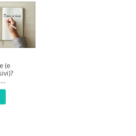
e (e
ivi)?
e…