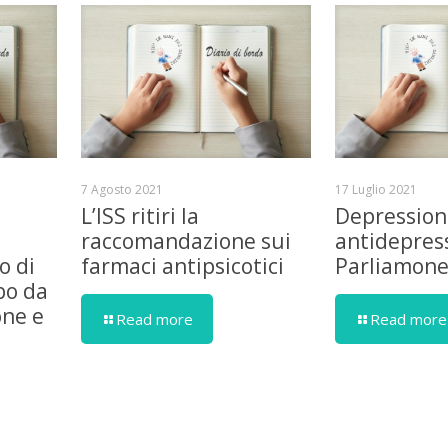
7 Agosto 2021
17 Luglio 2021
L’ISS ritiri la
Depression
raccomandazione sui
antidepress
o di
farmaci antipsicotici
Parliamon
bo da
one e
Read more
Read more