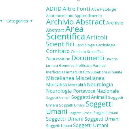
ADHD
Altre Fonti
Altre Patologie
Apprendimento
Apprendimento
Archivio Abstract
Categories
Archivio
Area
Abstract
Scientifica
Articoli
Scientifici
Cardiologia
Cardiologia
Comitato
Comitato Scientifico
Documenti
Depressione
Efficacia
Generico
Inefficacia Farmaci
farmaci
Inefficacia Farmaci
Istituto Superiore di Sanità
Miscellanea
Miscellanea
Neurologia
Mortalità
Mortalità
Neurologia
Portavoce Nazionale
Soggetti Animali
Soggetti
Soggetti Animali
Soggetti
Umani
Soggetti Umani
Umani
Soggetti Umani
Soggetti Umani
Soggetti Umani
Soggetti Umani
Soggetti Umani
Soggetti Umani