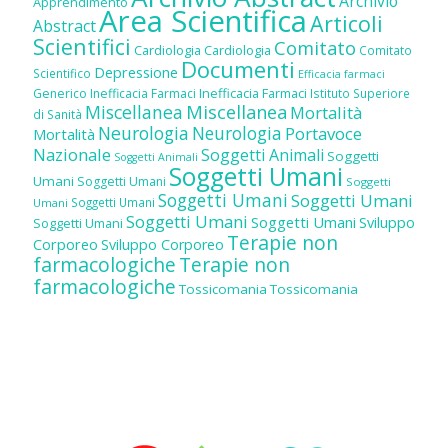
Archivio
Apprendimento
Area Scientifica
Articoli
Abstract
Scientifici
Comitato
Cardiologia
Cardiologia
Comitato
Documenti
Depressione
Scientifico
Efficacia farmaci
Inefficacia Farmaci
Generico
Inefficacia Farmaci
Istituto Superiore
Miscellanea
Miscellanea
Mortalità
di Sanità
Neurologia
Neurologia
Portavoce
Mortalità
Nazionale
Soggetti Animali
Soggetti
Soggetti Animali
Soggetti Umani
Umani
Soggetti Umani
Soggetti
Soggetti Umani
Soggetti Umani
Soggetti Umani
Umani
Soggetti Umani
Soggetti Umani
Sviluppo
Soggetti Umani
Terapie non
Corporeo
Sviluppo Corporeo
farmacologiche
Terapie non
farmacologiche
Tossicomania
Tossicomania