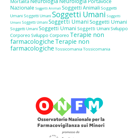
Neurologia
Neurologia
Portavoce
Mortalità
Nazionale
Soggetti Animali
Soggetti
Soggetti Animali
Soggetti Umani
Umani
Soggetti Umani
Soggetti
Soggetti Umani
Soggetti Umani
Soggetti Umani
Umani
Soggetti Umani
Soggetti Umani
Sviluppo
Soggetti Umani
Terapie non
Corporeo
Sviluppo Corporeo
farmacologiche
Terapie non
farmacologiche
Tossicomania
Tossicomania