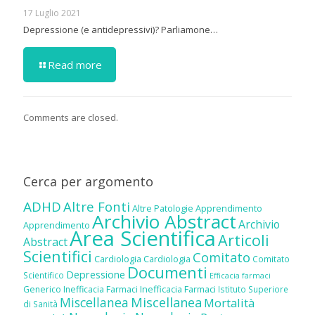
17 Luglio 2021
Depressione (e antidepressivi)? Parliamone…
Read more
Comments are closed.
Cerca per argomento
ADHD
Altre Fonti
Altre Patologie
Apprendimento
Archivio Abstract
Archivio
Apprendimento
Area Scientifica
Articoli
Abstract
Scientifici
Comitato
Cardiologia
Cardiologia
Comitato
Documenti
Depressione
Scientifico
Efficacia farmaci
Inefficacia Farmaci
Generico
Inefficacia Farmaci
Istituto Superiore
Miscellanea
Miscellanea
Mortalità
di Sanità