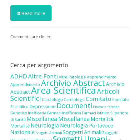
Read more
Comments are closed.
Cerca per argomento
ADHD
Altre Fonti
Altre Patologie
Apprendimento
Archivio Abstract
Archivio
Apprendimento
Area Scientifica
Articoli
Abstract
Scientifici
Comitato
Cardiologia
Cardiologia
Comitato
Documenti
Depressione
Scientifico
Efficacia farmaci
Inefficacia Farmaci
Generico
Inefficacia Farmaci
Istituto Superiore
Miscellanea
Miscellanea
Mortalità
di Sanità
Neurologia
Neurologia
Portavoce
Mortalità
Nazionale
Soggetti Animali
Soggetti
Soggetti Animali
Soggetti Umani