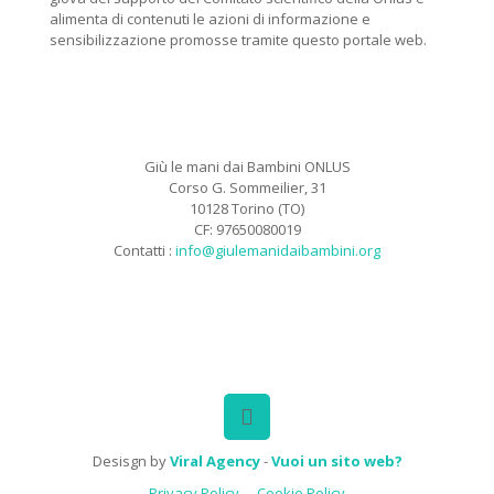
alimenta di contenuti le azioni di informazione e
sensibilizzazione promosse tramite questo portale web.
Giù le mani dai Bambini ONLUS
Corso G. Sommeilier, 31
10128 Torino (TO)
CF: 97650080019
Contatti :
info@giulemanidaibambini.org
Facebook
Vimeo
Desisgn by
Viral Agency
-
Vuoi un sito web?
Privacy Policy
Cookie Policy