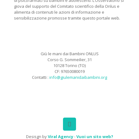
di psicofarmaci su bambini e adolescenti. L’Osservatorio si
giova del supporto del Comitato scientifico della Onlus e
alimenta di contenuti le azioni di informazione e
sensibilizzazione promosse tramite questo portale web.
Giù le mani dai Bambini ONLUS
Corso G. Sommeilier, 31
10128 Torino (TO)
CF: 97650080019
Contatti :
info@giulemanidaibambini.org
Facebook
Vimeo
Desisgn by
Viral Agency
-
Vuoi un sito web?