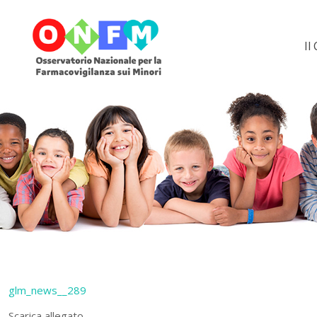
Il
glm_news__289
Scarica allegato