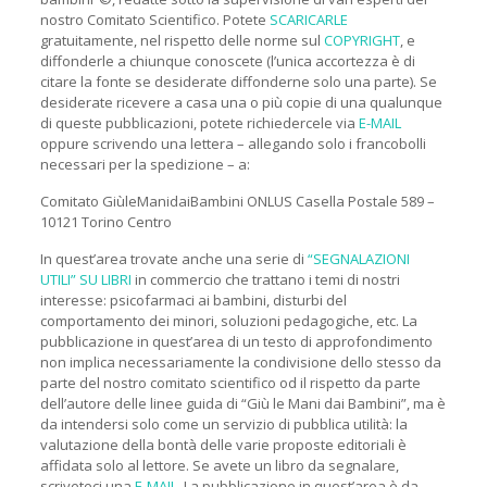
nostro Comitato Scientifico. Potete
SCARICARLE
gratuitamente, nel rispetto delle norme sul
COPYRIGHT
, e
diffonderle a chiunque conoscete (l’unica accortezza è di
citare la fonte se desiderate diffonderne solo una parte). Se
desiderate ricevere a casa una o più copie di una qualunque
di queste pubblicazioni, potete richiedercele via
E-MAIL
oppure scrivendo una lettera – allegando solo i francobolli
necessari per la spedizione – a:
Comitato GiùleManidaiBambini ONLUS Casella Postale 589 –
10121 Torino Centro
In quest’area trovate anche una serie di
“SEGNALAZIONI
UTILI” SU LIBRI
in commercio che trattano i temi di nostri
interesse: psicofarmaci ai bambini, disturbi del
comportamento dei minori, soluzioni pedagogiche, etc. La
pubblicazione in quest’area di un testo di approfondimento
non implica necessariamente la condivisione dello stesso da
parte del nostro comitato scientifico od il rispetto da parte
dell’autore delle linee guida di “Giù le Mani dai Bambini”, ma è
da intendersi solo come un servizio di pubblica utilità: la
valutazione della bontà delle varie proposte editoriali è
affidata solo al lettore. Se avete un libro da segnalare,
scriveteci una
E-MAIL
. La pubblicazione in quest’area è da