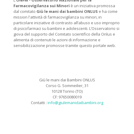
L'
ONFM -
Osservatorio Nazionale per la
Farmacovigilanza sui Minori
è un iniziativa promossa
dal comitato
Giù le mani dai bambini ONLUS
e ha come
mission l'attività di farmacovigilanza su minori, in
particolare iniziative di contrasto all’abuso e uso improprio
di psicofarmaci su bambini e adolescenti. L’Osservatorio si
giova del supporto del Comitato scientifico della Onlus e
alimenta di contenuti le azioni di informazione e
sensibilizzazione promosse tramite questo portale web.
Giù le mani dai Bambini ONLUS
Corso G. Sommeilier, 31
10128 Torino (TO)
CF: 97650080019
Contatti :
info@giulemanidaibambini.org
Facebook
Vimeo