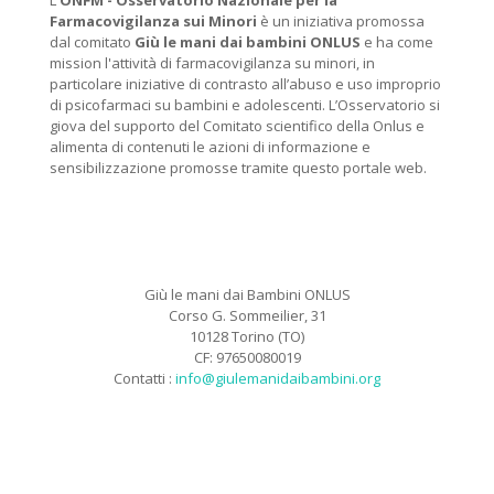
L'
ONFM -
Osservatorio Nazionale per la
Farmacovigilanza sui Minori
è un iniziativa promossa
dal comitato
Giù le mani dai bambini ONLUS
e ha come
mission l'attività di farmacovigilanza su minori, in
particolare iniziative di contrasto all’abuso e uso improprio
di psicofarmaci su bambini e adolescenti. L’Osservatorio si
giova del supporto del Comitato scientifico della Onlus e
alimenta di contenuti le azioni di informazione e
sensibilizzazione promosse tramite questo portale web.
Giù le mani dai Bambini ONLUS
Corso G. Sommeilier, 31
10128 Torino (TO)
CF: 97650080019
Contatti :
info@giulemanidaibambini.org
Facebook
Vimeo