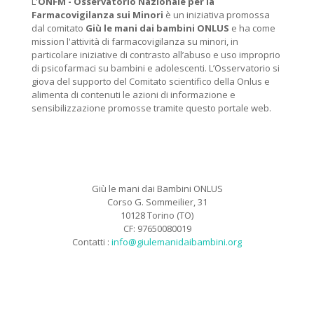
L'
ONFM -
Osservatorio Nazionale per la
Farmacovigilanza sui Minori
è un iniziativa promossa
dal comitato
Giù le mani dai bambini ONLUS
e ha come
mission l'attività di farmacovigilanza su minori, in
particolare iniziative di contrasto all’abuso e uso improprio
di psicofarmaci su bambini e adolescenti. L’Osservatorio si
giova del supporto del Comitato scientifico della Onlus e
alimenta di contenuti le azioni di informazione e
sensibilizzazione promosse tramite questo portale web.
Giù le mani dai Bambini ONLUS
Corso G. Sommeilier, 31
10128 Torino (TO)
CF: 97650080019
Contatti :
info@giulemanidaibambini.org
Facebook
Vimeo