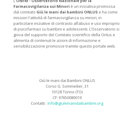
L'
ONFM -
Osservatorio Nazionale per la
Farmacovigilanza sui Minori
è un iniziativa promossa
dal comitato
Giù le mani dai bambini ONLUS
e ha come
mission l'attività di farmacovigilanza su minori, in
particolare iniziative di contrasto all’abuso e uso improprio
di psicofarmaci su bambini e adolescenti. L’Osservatorio si
giova del supporto del Comitato scientifico della Onlus e
alimenta di contenuti le azioni di informazione e
sensibilizzazione promosse tramite questo portale web.
Giù le mani dai Bambini ONLUS
Corso G. Sommeilier, 31
10128 Torino (TO)
CF: 97650080019
Contatti :
info@giulemanidaibambini.org
Facebook
Vimeo