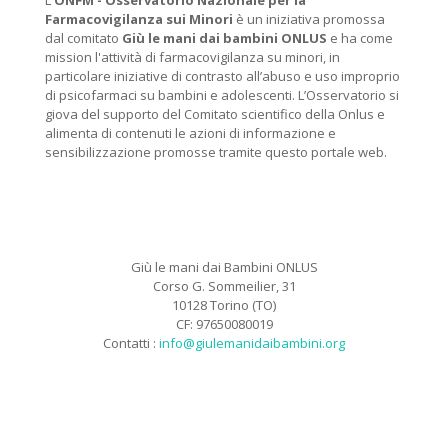
L'
ONFM -
Osservatorio Nazionale per la
Farmacovigilanza sui Minori
è un iniziativa promossa
dal comitato
Giù le mani dai bambini ONLUS
e ha come
mission l'attività di farmacovigilanza su minori, in
particolare iniziative di contrasto all’abuso e uso improprio
di psicofarmaci su bambini e adolescenti. L’Osservatorio si
giova del supporto del Comitato scientifico della Onlus e
alimenta di contenuti le azioni di informazione e
sensibilizzazione promosse tramite questo portale web.
Giù le mani dai Bambini ONLUS
Corso G. Sommeilier, 31
10128 Torino (TO)
CF: 97650080019
Contatti :
info@giulemanidaibambini.org
Facebook
Vimeo