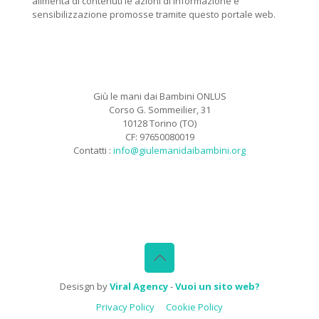
alimenta di contenuti le azioni di informazione e
sensibilizzazione promosse tramite questo portale web.
Giù le mani dai Bambini ONLUS
Corso G. Sommeilier, 31
10128 Torino (TO)
CF: 97650080019
Contatti :
info@giulemanidaibambini.org
Facebook
Vimeo
Desisgn by
Viral Agency
-
Vuoi un sito web?
Privacy Policy
Cookie Policy