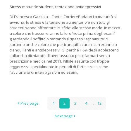
Stress-maturità: studenti, tentazione antidepressivi
Di Francesca Gazzola – Fonte: CorrierePadano La maturità si
avvicina, lo stress e la tensione aumentano e non tutti gli
studenti sanno affrontare le ‘sfide’ allo stesso modo. In mezzo
a coloro che trascorreranno la loro ‘notte prima degli esami’
guardando il soffitto o tentando il ripasso ‘last minute’ ci
saranno anche coloro che per tranquillizzarsi ricorreranno a
tranquillanti e antidepressivi. Sì perché il 6% degli adolescenti
italiani ha dichiarato di aver assunto psicofarmaci senza
prescrizione medica nel 2011. Pillole assunte con troppa
leggerezza specialmente in periodi di forte stress come
l’avvicinarsi di interrogazioni ed esami.
Prev page
1
2
3
4
...
13
Next page