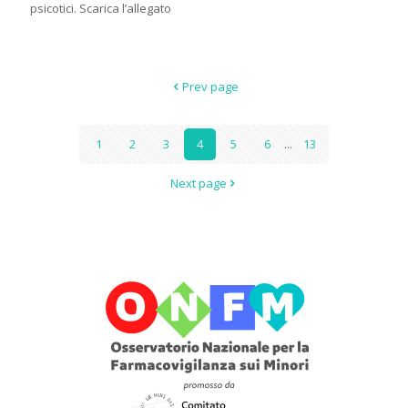
psicotici. Scarica l’allegato
Prev page
1
2
3
4
5
6
...
13
Next page