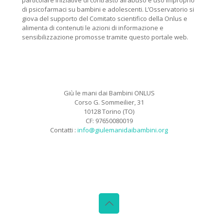
particolare iniziative di contrasto all’abuso e uso improprio
di psicofarmaci su bambini e adolescenti. L’Osservatorio si
giova del supporto del Comitato scientifico della Onlus e
alimenta di contenuti le azioni di informazione e
sensibilizzazione promosse tramite questo portale web.
Giù le mani dai Bambini ONLUS
Corso G. Sommeilier, 31
10128 Torino (TO)
CF: 97650080019
Contatti :
info@giulemanidaibambini.org
Facebook
Vimeo