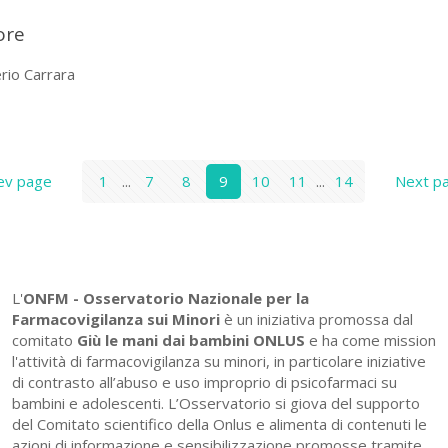
ore
erio Carrara
ev page
1
...
7
8
9
10
11
...
14
Next p
L'
ONFM -
Osservatorio Nazionale per la
Farmacovigilanza sui Minori
è un iniziativa promossa dal
comitato
Giù le mani dai bambini ONLUS
e ha come mission
l'attività di farmacovigilanza su minori, in particolare iniziative
di contrasto all’abuso e uso improprio di psicofarmaci su
bambini e adolescenti. L’Osservatorio si giova del supporto
del Comitato scientifico della Onlus e alimenta di contenuti le
azioni di informazione e sensibilizzazione promosse tramite