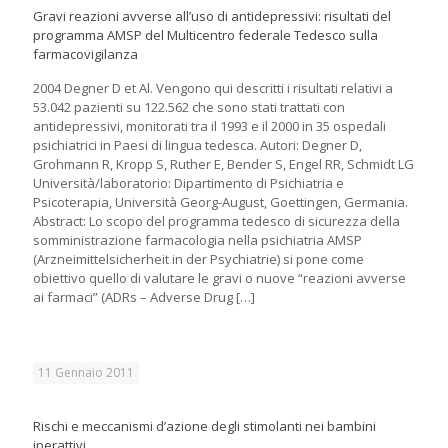
Gravi reazioni avverse all’uso di antidepressivi: risultati del
programma AMSP del Multicentro federale Tedesco sulla
farmacovigilanza
2004 Degner D et Al. Vengono qui descritti i risultati relativi a
53.042 pazienti su 122.562 che sono stati trattati con
antidepressivi, monitorati tra il 1993 e il 2000 in 35 ospedali
psichiatrici in Paesi di lingua tedesca. Autori: Degner D,
Grohmann R, Kropp S, Ruther E, Bender S, Engel RR, Schmidt LG
Università/laboratorio: Dipartimento di Psichiatria e
Psicoterapia, Università Georg-August, Goettingen, Germania.
Abstract: Lo scopo del programma tedesco di sicurezza della
somministrazione farmacologia nella psichiatria AMSP
(Arzneimittelsicherheit in der Psychiatrie) si pone come
obiettivo quello di valutare le gravi o nuove “reazioni avverse
ai farmaci” (ADRs – Adverse Drug
[…]
11 Gennaio 2011
Rischi e meccanismi d’azione degli stimolanti nei bambini
iperattivi