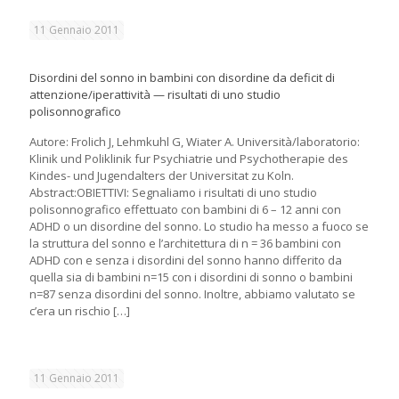
11 Gennaio 2011
Disordini del sonno in bambini con disordine da deficit di
attenzione/iperattività — risultati di uno studio
polisonnografico
Autore: Frolich J, Lehmkuhl G, Wiater A. Università/laboratorio:
Klinik und Poliklinik fur Psychiatrie und Psychotherapie des
Kindes- und Jugendalters der Universitat zu Koln.
Abstract:OBIETTIVI: Segnaliamo i risultati di uno studio
polisonnografico effettuato con bambini di 6 – 12 anni con
ADHD o un disordine del sonno. Lo studio ha messo a fuoco se
la struttura del sonno e l’architettura di n = 36 bambini con
ADHD con e senza i disordini del sonno hanno differito da
quella sia di bambini n=15 con i disordini di sonno o bambini
n=87 senza disordini del sonno. Inoltre, abbiamo valutato se
c’era un rischio
[…]
11 Gennaio 2011