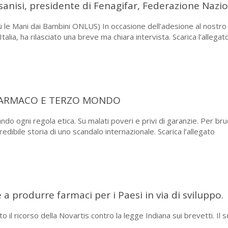
asanisi, presidente di Fenagifar, Federazione Nazi
Giù le Mani dai Bambini ONLUS) In occasione dell’adesione al nostr
talia, ha rilasciato una breve ma chiara intervista. Scarica l’allegat
FARMACO E TERZO MONDO
ando ogni regola etica. Su malati poveri e privi di garanzie. Per b
redibile storia di uno scandalo internazionale. Scarica l’allegato
 a produrre farmaci per i Paesi in via di sviluppo.
il ricorso della Novartis contro la legge Indiana sui brevetti. Il sol