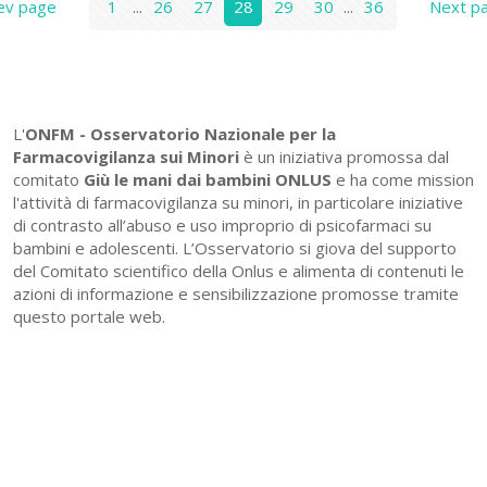
ev page
1
...
26
27
28
29
30
...
36
Next p
L'
ONFM -
Osservatorio Nazionale per la
Farmacovigilanza sui Minori
è un iniziativa promossa dal
comitato
Giù le mani dai bambini ONLUS
e ha come mission
l'attività di farmacovigilanza su minori, in particolare iniziative
di contrasto all’abuso e uso improprio di psicofarmaci su
bambini e adolescenti. L’Osservatorio si giova del supporto
del Comitato scientifico della Onlus e alimenta di contenuti le
azioni di informazione e sensibilizzazione promosse tramite
questo portale web.