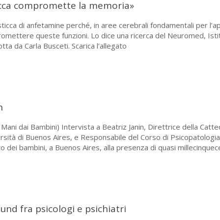
icca compromette la memoria»
icca di anfetamine perché, in aree cerebrali fondamentali per l’
mpromettere queste funzioni. Lo dice una ricerca del Neuromed, Isti
ta da Carla Busceti. Scarica l’allegato
n
ani dai Bambini) Intervista a Beatriz Janin, Direttrice della Cattedr
rsità di Buenos Aires, e Responsabile del Corso di Psicopatologi
o dei bambini, a Buenos Aires, alla presenza di quasi millecinquecen
nd fra psicologi e psichiatri