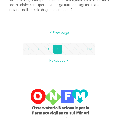
nostri adolescenti iperattivi… leggi tutti i dettagli (in lingua
italiana) nell’articolo di Quotidianosanità
Prev page
1
2
3
4
5
6
...
114
Next page