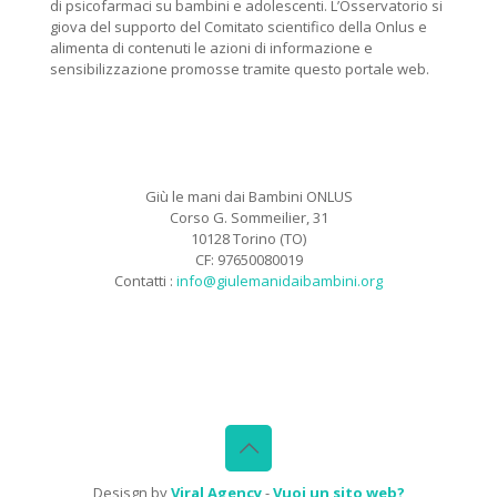
di psicofarmaci su bambini e adolescenti. L’Osservatorio si
giova del supporto del Comitato scientifico della Onlus e
alimenta di contenuti le azioni di informazione e
sensibilizzazione promosse tramite questo portale web.
Giù le mani dai Bambini ONLUS
Corso G. Sommeilier, 31
10128 Torino (TO)
CF: 97650080019
Contatti :
info@giulemanidaibambini.org
Facebook
Vimeo
Desisgn by
Viral Agency
-
Vuoi un sito web?