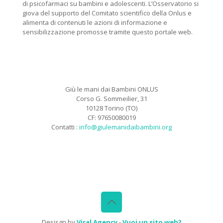
di psicofarmaci su bambini e adolescenti. L’Osservatorio si
giova del supporto del Comitato scientifico della Onlus e
alimenta di contenuti le azioni di informazione e
sensibilizzazione promosse tramite questo portale web.
Giù le mani dai Bambini ONLUS
Corso G. Sommeilier, 31
10128 Torino (TO)
CF: 97650080019
Contatti :
info@giulemanidaibambini.org
Facebook
Vimeo
Desisgn by
Viral Agency
-
Vuoi un sito web?