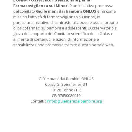
L'
ONFM -
Osservatorio Nazionale per la
Farmacovigilanza sui Minori
è un iniziativa promossa
dal comitato
Giù le mani dai bambini ONLUS
e ha come
mission l'attività di farmacovigilanza su minori, in
particolare iniziative di contrasto all’abuso e uso improprio
di psicofarmaci su bambini e adolescenti. L’Osservatorio si
giova del supporto del Comitato scientifico della Onlus e
alimenta di contenuti le azioni di informazione e
sensibilizzazione promosse tramite questo portale web.
Giù le mani dai Bambini ONLUS
Corso G. Sommeilier, 31
10128 Torino (TO)
CF: 97650080019
Contatti :
info@giulemanidaibambini.org
Facebook
Vimeo