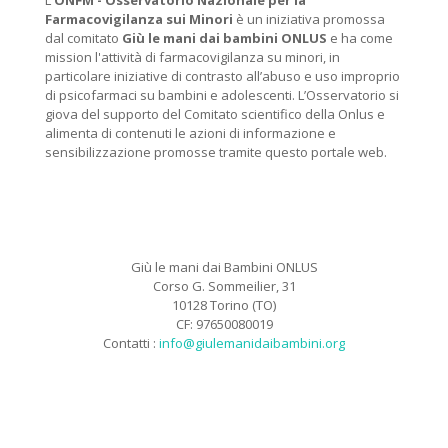
L'
ONFM -
Osservatorio Nazionale per la
Farmacovigilanza sui Minori
è un iniziativa promossa
dal comitato
Giù le mani dai bambini ONLUS
e ha come
mission l'attività di farmacovigilanza su minori, in
particolare iniziative di contrasto all’abuso e uso improprio
di psicofarmaci su bambini e adolescenti. L’Osservatorio si
giova del supporto del Comitato scientifico della Onlus e
alimenta di contenuti le azioni di informazione e
sensibilizzazione promosse tramite questo portale web.
Giù le mani dai Bambini ONLUS
Corso G. Sommeilier, 31
10128 Torino (TO)
CF: 97650080019
Contatti :
info@giulemanidaibambini.org
Facebook
Vimeo