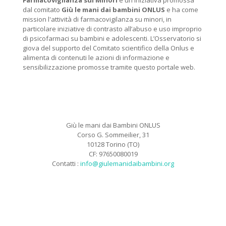
Farmacovigilanza sui Minori
è un iniziativa promossa
dal comitato
Giù le mani dai bambini ONLUS
e ha come
mission l'attività di farmacovigilanza su minori, in
particolare iniziative di contrasto all’abuso e uso improprio
di psicofarmaci su bambini e adolescenti. L’Osservatorio si
giova del supporto del Comitato scientifico della Onlus e
alimenta di contenuti le azioni di informazione e
sensibilizzazione promosse tramite questo portale web.
Giù le mani dai Bambini ONLUS
Corso G. Sommeilier, 31
10128 Torino (TO)
CF: 97650080019
Contatti :
info@giulemanidaibambini.org
Facebook
Vimeo