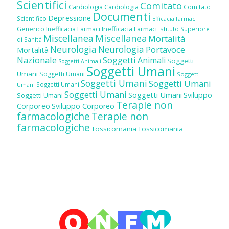
Scientifici
Comitato
Cardiologia
Cardiologia
Comitato
Documenti
Depressione
Scientifico
Efficacia farmaci
Inefficacia Farmaci
Generico
Inefficacia Farmaci
Istituto Superiore
Miscellanea
Miscellanea
Mortalità
di Sanità
Neurologia
Neurologia
Portavoce
Mortalità
Nazionale
Soggetti Animali
Soggetti
Soggetti Animali
Soggetti Umani
Umani
Soggetti Umani
Soggetti
Soggetti Umani
Soggetti Umani
Soggetti Umani
Umani
Soggetti Umani
Soggetti Umani
Sviluppo
Soggetti Umani
Terapie non
Corporeo
Sviluppo Corporeo
farmacologiche
Terapie non
farmacologiche
Tossicomania
Tossicomania