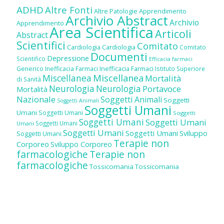
ADHD
Altre Fonti
Altre Patologie
Apprendimento
Archivio Abstract
Archivio
Apprendimento
Area Scientifica
Articoli
Abstract
Scientifici
Comitato
Cardiologia
Cardiologia
Comitato
Documenti
Depressione
Scientifico
Efficacia farmaci
Inefficacia Farmaci
Generico
Inefficacia Farmaci
Istituto Superiore
Miscellanea
Miscellanea
Mortalità
di Sanità
Neurologia
Neurologia
Portavoce
Mortalità
Nazionale
Soggetti Animali
Soggetti
Soggetti Animali
Soggetti Umani
Umani
Soggetti Umani
Soggetti
Soggetti Umani
Soggetti Umani
Soggetti Umani
Umani
Soggetti Umani
Soggetti Umani
Sviluppo
Soggetti Umani
Terapie non
Corporeo
Sviluppo Corporeo
farmacologiche
Terapie non
farmacologiche
Tossicomania
Tossicomania